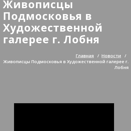
Живописцы
Подмосковья в
Художественной
галерее г. Лобня
Главная
/
Новости
/
Живописцы Подмосковья в Художественной галерее г.
Лобня